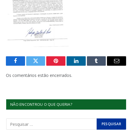
Facebook
Twitter
Pinterest
LinkedIn
Tumblr
E-
mail
Os comentários estão encerrados.
NÃO ENCONTROU O QUE QUERIA?