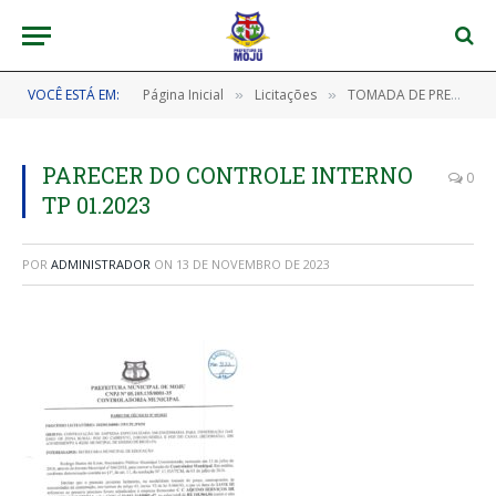
VOCÊ ESTÁ EM:
Página Inicial
Licitações
TOMADA DE PREÇOS Nº 202301160001–TP/CPL/PMM (CONTRATAÇÃO DE EMPRESA ESPECIALIZADA PARA A CONSTRUÇÃO DAS EMEF DE ZONA RURAL: FOZ DO CABRESTO, JURUMANDEUA E FOZ DO CANAL (RETOMADA))
»
»
PARECER DO CONTROLE INTERNO
0
TP 01.2023
POR
ADMINISTRADOR
ON
13 DE NOVEMBRO DE 2023