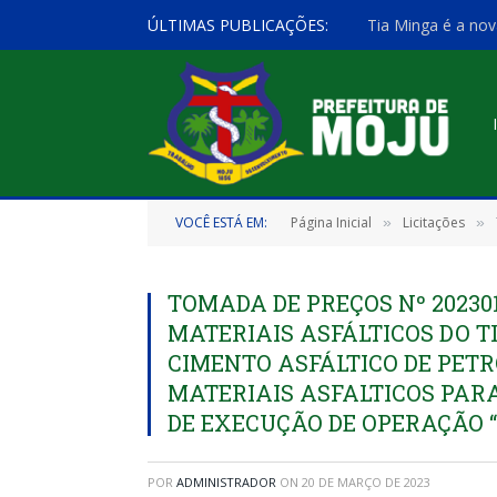
ÚLTIMAS PUBLICAÇÕES:
Tia Minga é a nov
VOCÊ ESTÁ EM:
Página Inicial
Licitações
»
»
TOMADA DE PREÇOS Nº 20230
MATERIAIS ASFÁLTICOS DO T
CIMENTO ASFÁLTICO DE PETR
MATERIAIS ASFALTICOS PAR
DE EXECUÇÃO DE OPERAÇÃO 
POR
ADMINISTRADOR
ON
20 DE MARÇO DE 2023