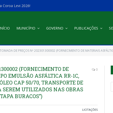
a Coroa Levi 2026!
INÍCIO
MUNICÍPIO
GOVERNO
PUBLICAÇÕES
SE
TOMADA DE PREÇOS Nº 202301300002 (FORNECIMENTO DE MATERIAIS ASFÁLTICOS DO TIPO EMULSÃO ASFÁLTICA RR-1C, CIMENTO ASFÁLTICO DE PETRÓLEO CAP 50/70, TRANSPORTE
1300002 (FORNECIMENTO DE
0
IPO EMULSÃO ASFÁLTICA RR-1C,
ÓLEO CAP 50/70, TRANSPORTE DE
A SEREM UTILIZADOS NAS OBRAS
“TAPA BURACOS”)
LICITAÇÕES