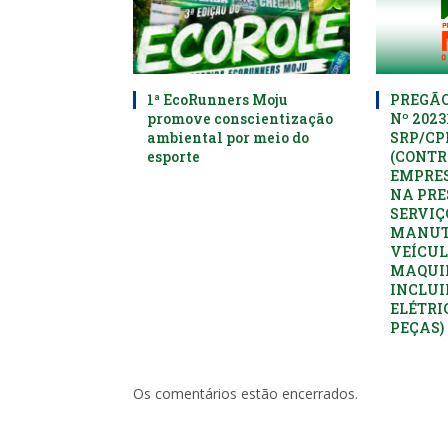
1ª EcoRunners Moju
PREGÃO
promove conscientização
Nº 2023
ambiental por meio do
SRP/C
esporte
(CONTR
EMPRES
NA PRE
SERVIÇ
MANUT
VEÍCUL
MAQUI
INCLUI
ELÉTRI
PEÇAS)
Os comentários estão encerrados.