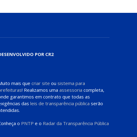
DESENVOLVIDO POR CR2
Muito mais que
criar site
ou
sistema para
prefeituras
! Realizamos uma
assessoria
completa,
onde garantimos em contrato que todas as
exigências das
leis de transparência pública
serão
atendidas.
Conheça o
PNTP
e o
Radar da Transparência Pública