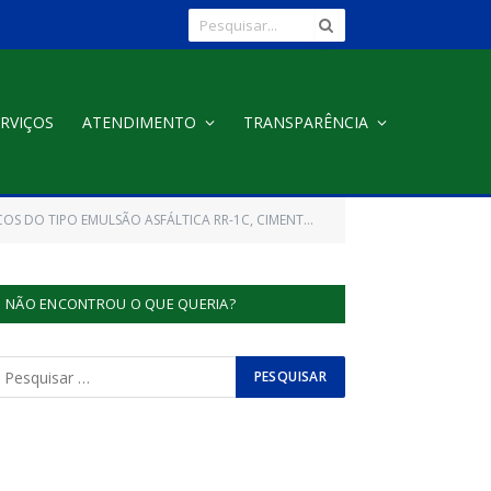
RVIÇOS
ATENDIMENTO
TRANSPARÊNCIA
 DE MATERIAIS ASFALTICOS PARA SEREM UTILIZADOS NAS OBRAS DE EXECUÇÃO DE OPERAÇÃO “TAPA BURACOS”)
NÃO ENCONTROU O QUE QUERIA?