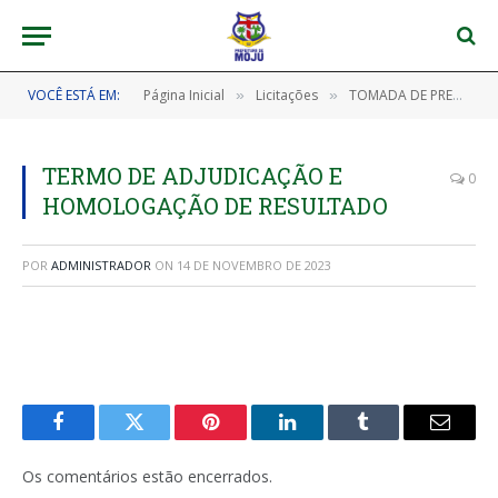
VOCÊ ESTÁ EM:
Página Inicial
Licitações
TOMADA DE PREÇOS Nº 202308010012 – TP/CPL/PMM (CONTRATAÇÃO DE EMPRESA ESPECIALIZADA PARA A EXECUÇÃO DA CONSTRUÇÃO DE 06 (SEIS) ARENAS EM GRAMA SINTÉTICA NO MUNICÍPIO DE MOJU/PA)
»
»
TERMO DE ADJUDICAÇÃO E
0
HOMOLOGAÇÃO DE RESULTADO
POR
ADMINISTRADOR
ON
14 DE NOVEMBRO DE 2023
Facebook
Twitter
Pinterest
LinkedIn
Tumblr
E-
mail
Os comentários estão encerrados.