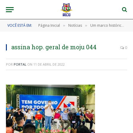
VOCÊ ESTÁ EM:
Página Inicial
Notícias
Um marco histórico na saúde pública de Moju.
»
»
assina hop. geral de moju 044
0
POR
PORTAL
ON
11 DE ABRIL DE 2022