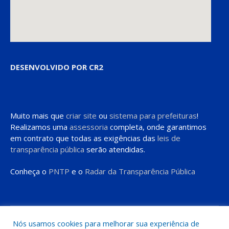
DESENVOLVIDO POR CR2
Muito mais que
criar site
ou
sistema para prefeituras
!
Realizamos uma
assessoria
completa, onde garantimos
em contrato que todas as exigências das
leis de
transparência pública
serão atendidas.
Conheça o
PNTP
e o
Radar da Transparência Pública
Todos os direitos reservados a Prefeitura de Moju
Nós usamos cookies para melhorar sua experiência de