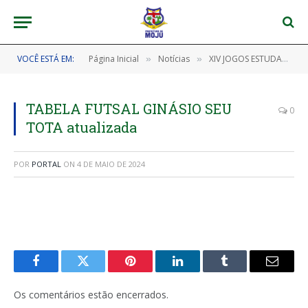
VOCÊ ESTÁ EM:
Página Inicial
Notícias
XIV JOGOS ESTUDANTIS – JEM’S
»
»
TABELA FUTSAL GINÁSIO SEU
0
TOTA atualizada
POR
PORTAL
ON
4 DE MAIO DE 2024
Facebook
Twitter
Pinterest
LinkedIn
Tumblr
E-
mail
Os comentários estão encerrados.