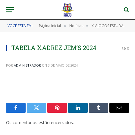
VOCÊ ESTÁ EM:
Página Inicial
Notícias
XIV JOGOS ESTUDANTIS – JEM’S
»
»
TABELA XADREZ JEM’S 2024
0
POR
ADMINISTRADOR
ON
3 DE MAIO DE 2024
Facebook
Twitter
Pinterest
LinkedIn
Tumblr
E-
mail
Os comentários estão encerrados.