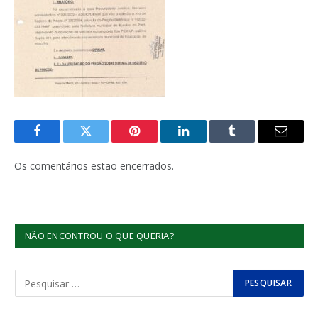
Facebook
Twitter
Pinterest
LinkedIn
Tumblr
E-
mail
Os comentários estão encerrados.
NÃO ENCONTROU O QUE QUERIA?