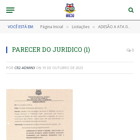
VOCÊ ESTÁ EM:
Página Inicial
Licitações
ADESÃO A ATA 002/2022 (ADESÃO A ATA DE REGISTRO DE PREÇOS Nº 20220354, ORIUNDA DO PREGÃO PRESENCIAL SRP Nº 9/2022-033PMRP, GERENCIADA PELA PREFEITURA MUNICIPAL DE RONDON DO PARÁ, OBJETIVANDO A AQUISIÇÃO DE VEÍCULOS AUTOMOTORES TIPO PICK-UP, CABINE CUPLA, 4X4, PARA ATENDIMENTO DA SECRETARIA MUNICIPAL DE EDUCAÇÃO DE MOJU/PA)
»
»
PARECER DO JURIDICO (1)
0
POR
CR2-ADMIN3
ON
19 DE OUTUBRO DE 2023