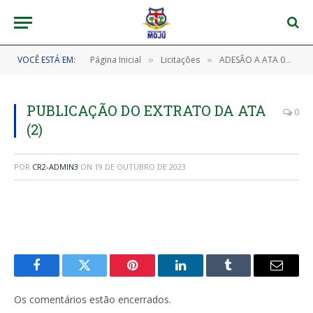
VOCÊ ESTÁ EM:
Página Inicial
Licitações
ADESÃO A ATA 002/2022 (ADESÃO A ATA DE REGISTRO DE PREÇOS Nº 20220354, ORIUNDA DO PREGÃO PRESENCIAL SRP Nº 9/2022-033PMRP, GERENCIADA PELA PREFEITURA MUNICIPAL DE RONDON DO PARÁ, OBJETIVANDO A AQUISIÇÃO DE VEÍCULOS AUTOMOTORES TIPO PICK-UP, CABINE CUPLA, 4X4, PARA ATENDIMENTO DA SECRETARIA MUNICIPAL DE EDUCAÇÃO DE MOJU/PA)
»
»
PUBLICAÇÃO DO EXTRATO DA ATA
0
(2)
POR
CR2-ADMIN3
ON
19 DE OUTUBRO DE 2023
Facebook
Twitter
Pinterest
LinkedIn
Tumblr
E-
mail
Os comentários estão encerrados.