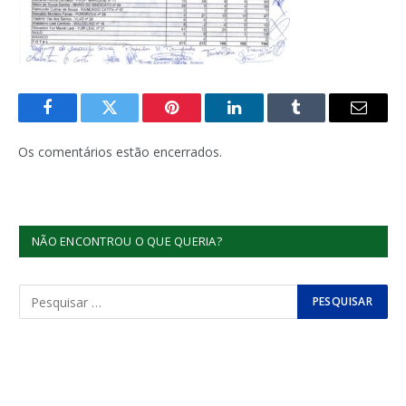
Facebook
Twitter
Pinterest
LinkedIn
Tumblr
E-
mail
Os comentários estão encerrados.
NÃO ENCONTROU O QUE QUERIA?