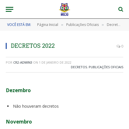
VOCÊ ESTÁ EM:
Página Inicial
Publicações Oficiais
Decretos
»
»
»
DECRETOS 2022
0
POR
CR2-ADMIN3
ON
1 DE JANEIRO DE 2022
DECRETOS
,
PUBLICAÇÕES OFICIAIS
Dezembro
Não houveram decretos
Novembro