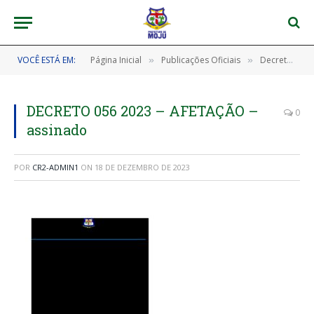
VOCÊ ESTÁ EM:
Página Inicial
Publicações Oficiais
Decretos
»
»
»
DECRETO 056 2023 – AFETAÇÃO –
0
assinado
POR
CR2-ADMIN1
ON
18 DE DEZEMBRO DE 2023