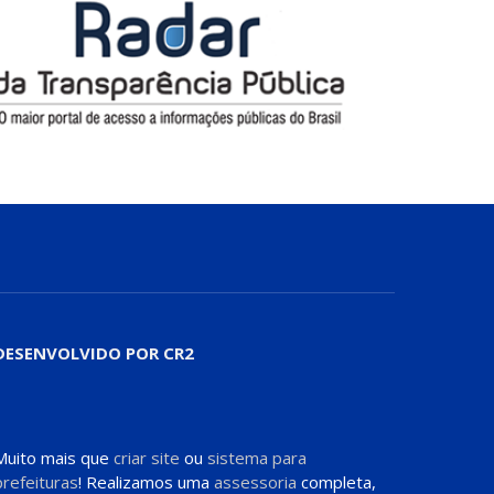
DESENVOLVIDO POR CR2
Muito mais que
criar site
ou
sistema para
prefeituras
! Realizamos uma
assessoria
completa,