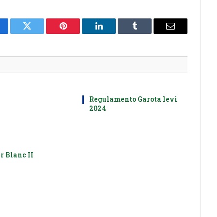
cebook
Twitter
Pinterest
LinkedIn
Tumblr
E-
mail
Regulamento Garota levi
2024
r Blanc II