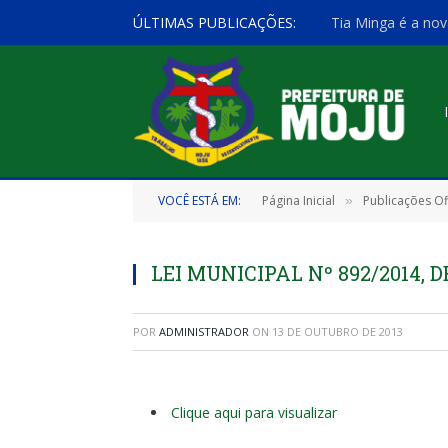
ÚLTIMAS PUBLICAÇÕES:
Tia Minga é a nov
VOCÊ ESTÁ EM:
Página Inicial
Publicações Ofi
»
LEI MUNICIPAL Nº 892/2014, D
POR
ADMINISTRADOR
ON
13 DE OUTUBRO DE 2013
Clique aqui para visualizar