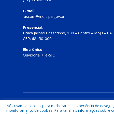
E-mail:
ascom@moju.pa.gov.br
Presencial:
Praça Jarbas Passarinho, 100 – Centro – Moju – PA
CEP: 68450-000
Eletrônico:
Ouvidoria
/
e-SIC
Todos os direitos reservados a Prefeitura de Moju
Nós usamos cookies para melhorar sua experiência de navegação
monitoramento de cookies. Para ter mais informações sobre como