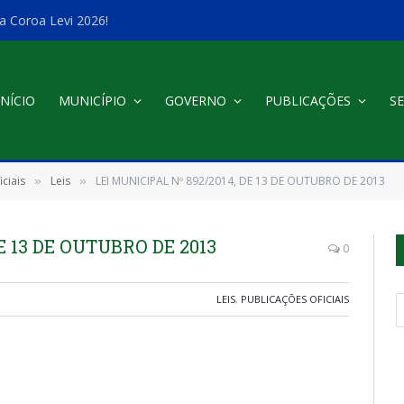
a Coroa Levi 2026!
INÍCIO
MUNICÍPIO
GOVERNO
PUBLICAÇÕES
SE
ciais
Leis
LEI MUNICIPAL Nº 892/2014, DE 13 DE OUTUBRO DE 2013
»
»
E 13 DE OUTUBRO DE 2013
0
LEIS
,
PUBLICAÇÕES OFICIAIS