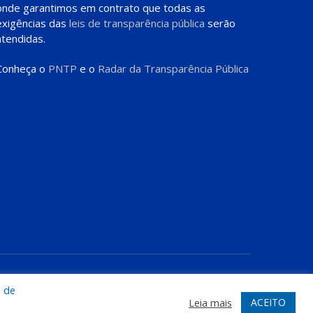
onde garantimos em contrato que todas as
exigências das
leis de transparência pública
serão
atendidas.
Conheça o
PNTP
e o
Radar da Transparência Pública
te
Acessar Área Administrativa
Acessar o Webmail
a de
ACEITO
Leia mais