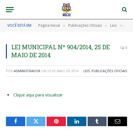
VOCÊ ESTÁ EM:
Página Inicial
Publicações Oficiais
Leis
LEI 
»
»
»
LEI MUNICIPAL Nº 904/2014, 25 DE
0
MAIO DE 2014
POR
ADMINISTRADOR
ON
25 DE MAIO DE 2014
LEIS
,
PUBLICAÇÕES OFICIAIS
Clique aqui para visualizar
Facebook
Twitter
Pinterest
LinkedIn
Tumblr
E-