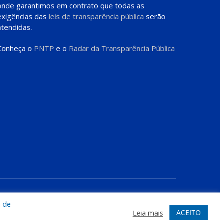
onde garantimos em contrato que todas as
exigências das
leis de transparência pública
serão
atendidas.
Conheça o
PNTP
e o
Radar da Transparência Pública
te
Acessar Área Administrativa
Acessar o Webmail
a de
ACEITO
Leia mais