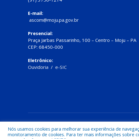
E-mail:
ascom@moju.pa.gov.br
Presencial:
Praça Jarbas Passarinho, 100 – Centro – Moju – PA
CEP: 68450-000
Eletrônico:
Ouvidoria
/
e-SIC
Todos os direitos reservados a Prefeitura de Moju
Nós usamos cookies para melhorar sua experiência de navegação
monitoramento de cookies. Para ter mais informações sobre como