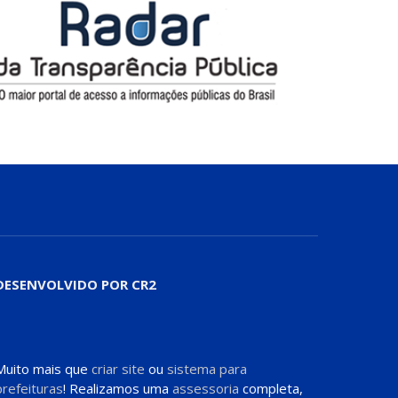
DESENVOLVIDO POR CR2
Muito mais que
criar site
ou
sistema para
prefeituras
! Realizamos uma
assessoria
completa,