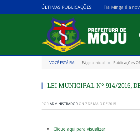
ÚLTIMAS PUBLICAÇÕES:
Tia Minga é a nov
VOCÊ ESTÁ EM:
Página Inicial
Publicações Ofi
»
LEI MUNICIPAL Nº 914/2015, D
POR
ADMINISTRADOR
ON
7 DE MAIO DE 2015
Clique aqui para visualizar