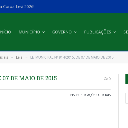
a Coroa Levi 2026!
INÍCIO
MUNICÍPIO
GOVERNO
PUBLICAÇÕES
SE
ciais
Leis
LEI MUNICIPAL Nº 914/2015, DE 07 DE MAIO DE 2015
»
»
E 07 DE MAIO DE 2015
0
LEIS
,
PUBLICAÇÕES OFICIAIS