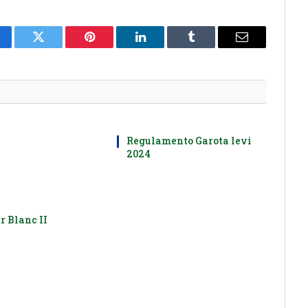
cebook
Twitter
Pinterest
LinkedIn
Tumblr
E-
mail
Regulamento Garota levi
2024
r Blanc II