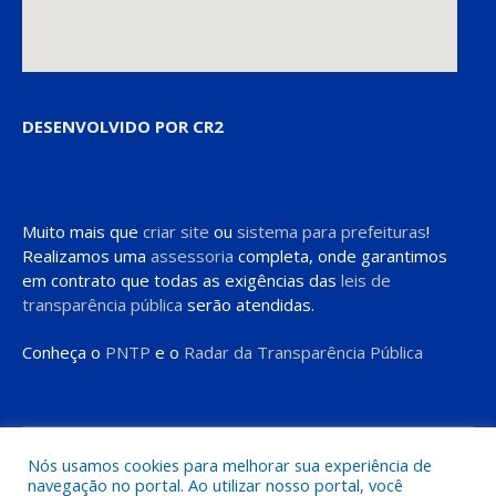
DESENVOLVIDO POR CR2
Muito mais que
criar site
ou
sistema para prefeituras
!
Realizamos uma
assessoria
completa, onde garantimos
em contrato que todas as exigências das
leis de
transparência pública
serão atendidas.
Conheça o
PNTP
e o
Radar da Transparência Pública
Todos os direitos reservados a Prefeitura de Moju
Nós usamos cookies para melhorar sua experiência de
navegação no portal. Ao utilizar nosso portal, você