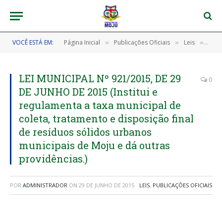
VOCÊ ESTÁ EM:
Página Inicial
Publicações Oficiais
Leis
LEI 
»
»
»
LEI MUNICIPAL Nº 921/2015, DE 29
0
DE JUNHO DE 2015 (Institui e
regulamenta a taxa municipal de
coleta, tratamento e disposição final
de resíduos sólidos urbanos
municipais de Moju e dá outras
providências.)
POR
ADMINISTRADOR
ON
29 DE JUNHO DE 2015
LEIS
,
PUBLICAÇÕES OFICIAIS