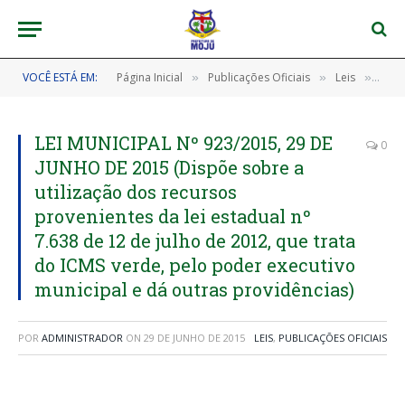
VOCÊ ESTÁ EM:
Página Inicial
Publicações Oficiais
Leis
LEI 
»
»
»
LEI MUNICIPAL Nº 923/2015, 29 DE
0
JUNHO DE 2015 (Dispõe sobre a
utilização dos recursos
provenientes da lei estadual nº
7.638 de 12 de julho de 2012, que trata
do ICMS verde, pelo poder executivo
municipal e dá outras providências)
POR
ADMINISTRADOR
ON
29 DE JUNHO DE 2015
LEIS
,
PUBLICAÇÕES OFICIAIS