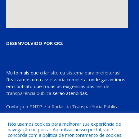
DESENVOLVIDO POR CR2
Muito mais que
criar site
ou
sistema para prefeituras
!
Realizamos uma
assessoria
completa, onde garantimos
em contrato que todas as exigências das
leis de
transparência pública
serão atendidas.
Conheça o
PNTP
e o
Radar da Transparência Pública
Nós usamos cookies para melhorar sua experiência de
navegação no portal. Ao utilizar nosso portal, você
concorda com a política de monitoramento de cookies.
Todos os direitos reservados a Prefeitura de Moju