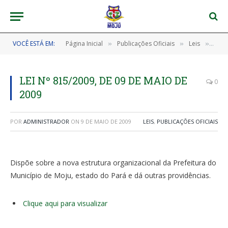
VOCÊ ESTÁ EM:
Página Inicial
Publicações Oficiais
Leis
LEI 
»
»
»
LEI Nº 815/2009, DE 09 DE MAIO DE
0
2009
POR
ADMINISTRADOR
ON
9 DE MAIO DE 2009
LEIS
,
PUBLICAÇÕES OFICIAIS
Dispõe sobre a nova estrutura organizacional da Prefeitura do
Município de Moju, estado do Pará e dá outras providências.
Clique aqui para visualizar