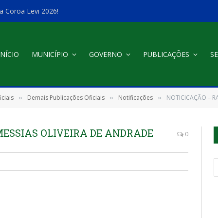
a Coroa Levi 2026!
INÍCIO
MUNICÍPIO
GOVERNO
PUBLICAÇÕES
SE
ciais
Demais Publicações Oficiais
Notificações
NOTICICAÇÃO – R
»
»
»
ESSIAS OLIVEIRA DE ANDRADE
0