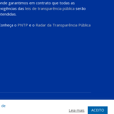
onde garantimos em contrato que todas as
exigências das
leis de transparência pública
serão
atendidas.
Conheça o
PNTP
e o
Radar da Transparência Pública
te
Acessar Área Administrativa
Acessar o Webmail
a de
ACEITO
Leia mais