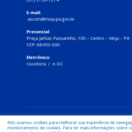
E-mail:
ascom@moju.pa.gov.br
Presencial:
Praça Jarbas Passarinho, 100 – Centro – Moju – PA
CEP: 68450-000
Eletrônico:
Ouvidoria
/
e-SIC
Todos os direitos reservados a Prefeitura de Moju
Nós usamos cookies para melhorar sua experiência de navegação
monitoramento de cookies. Para ter mais informações sobre como