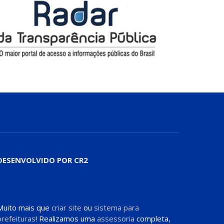
DESENVOLVIDO POR CR2
Muito mais que
criar site
ou
sistema para
prefeituras
! Realizamos uma
assessoria
completa,