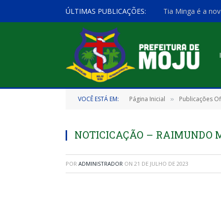
ÚLTIMAS PUBLICAÇÕES:
Tia Minga é a nov
VOCÊ ESTÁ EM:
Página Inicial
Publicações Ofi
»
NOTICICAÇÃO – RAIMUNDO M
POR
ADMINISTRADOR
ON
21 DE JULHO DE 2023