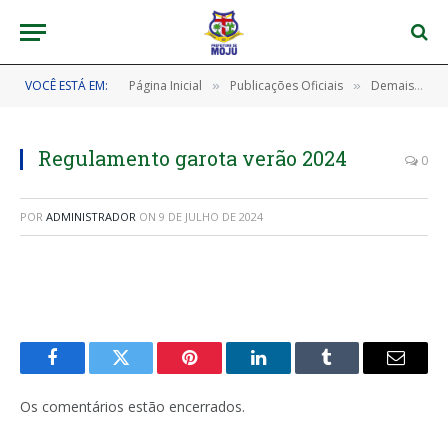
VOCÊ ESTÁ EM:
Página Inicial
Publicações Oficiais
Demais Publicações Oficiais
»
»
Regulamento garota verão 2024
0
POR
ADMINISTRADOR
ON
9 DE JULHO DE 2024
Facebook
Twitter
Pinterest
LinkedIn
Tumblr
E-
mail
Os comentários estão encerrados.