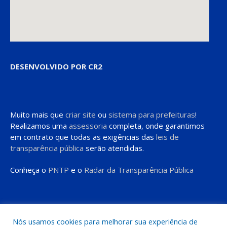
DESENVOLVIDO POR CR2
Muito mais que
criar site
ou
sistema para prefeituras
!
Realizamos uma
assessoria
completa, onde garantimos
em contrato que todas as exigências das
leis de
transparência pública
serão atendidas.
Conheça o
PNTP
e o
Radar da Transparência Pública
Todos os direitos reservados a Prefeitura de Moju
Nós usamos cookies para melhorar sua experiência de