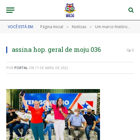
VOCÊ ESTÁ EM:
Página Inicial
Notícias
Um marco histórico na saúde pública de Moju.
»
»
assina hop. geral de moju 036
0
POR
PORTAL
ON
11 DE ABRIL DE 2022