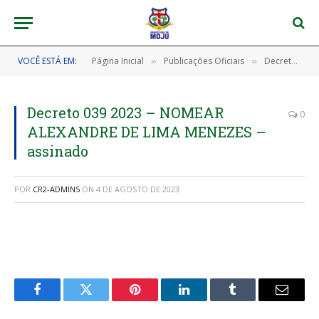
VOCÊ ESTÁ EM:
Página Inicial
Publicações Oficiais
Decretos
»
»
»
Decreto 039 2023 – NOMEAR
0
ALEXANDRE DE LIMA MENEZES –
assinado
POR
CR2-ADMIN5
ON
4 DE AGOSTO DE 2023
Facebook
Twitter
Pinterest
LinkedIn
Tumblr
E-