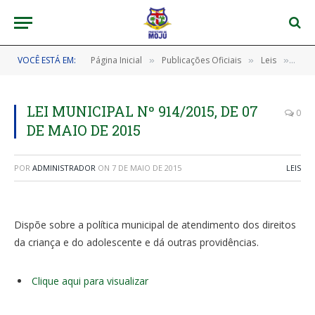
VOCÊ ESTÁ EM:
Página Inicial
Publicações Oficiais
Leis
LEI 
»
»
»
LEI MUNICIPAL Nº 914/2015, DE 07
0
DE MAIO DE 2015
POR
ADMINISTRADOR
ON
7 DE MAIO DE 2015
LEIS
Dispõe sobre a política municipal de atendimento dos direitos
da criança e do adolescente e dá outras providências.
Clique aqui para visualizar