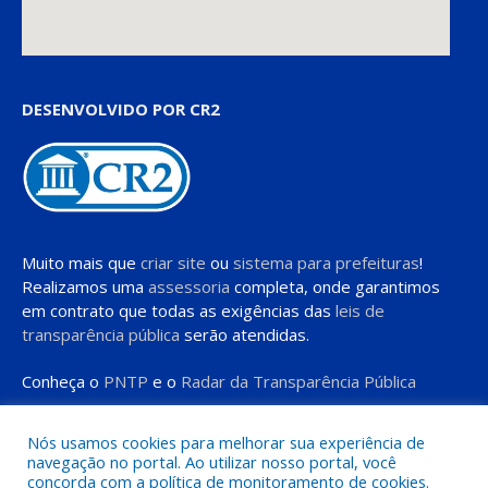
DESENVOLVIDO POR CR2
Muito mais que
criar site
ou
sistema para prefeituras
!
Realizamos uma
assessoria
completa, onde garantimos
em contrato que todas as exigências das
leis de
transparência pública
serão atendidas.
Conheça o
PNTP
e o
Radar da Transparência Pública
Nós usamos cookies para melhorar sua experiência de
navegação no portal. Ao utilizar nosso portal, você
concorda com a política de monitoramento de cookies.
Todos os direitos reservados a Prefeitura de Moju